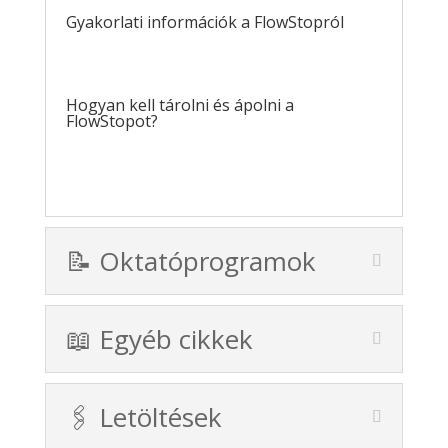
Gyakorlati információk a FlowStopról
Hogyan kell tárolni és ápolni a
FlowStopot?
📝 Oktatóprogramok
📖 Egyéb cikkek
🖇️ Letöltések