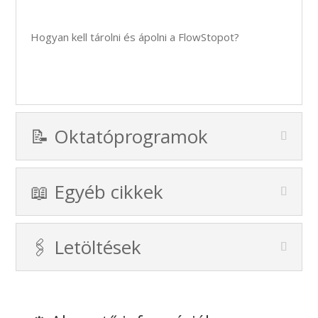
Hogyan kell tárolni és ápolni a FlowStopot?
📝 Oktatóprogramok
📖 Egyéb cikkek
🖇️ Letöltések