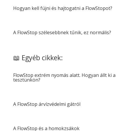
Hogyan kell fújni és hajtogatni a FlowStopot?
A FlowStop szélesebbnek tűnik, ez normális?
📖 Egyéb cikkek:
FlowStop extrém nyomás alatt. Hogyan állt ki a
tesztünkön?
A FlowStop árvízvédelmi gátról
A FlowStop és a homokzsákok