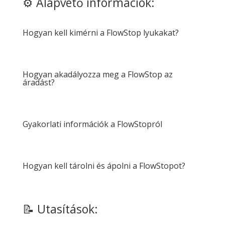
⚙️ Alapvető információk:
Hogyan kell kimérni a FlowStop lyukakat?
Hogyan akadályozza meg a FlowStop az
áradást?
Gyakorlati információk a FlowStopról
Hogyan kell tárolni és ápolni a FlowStopot?
📝 Utasítások: